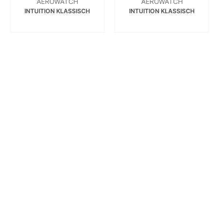
AEROWATCH
AEROWATCH
INTUITION KLASSISCH
INTUITION KLASSISCH
UHRENSERVICE
MEHR ERFAHREN