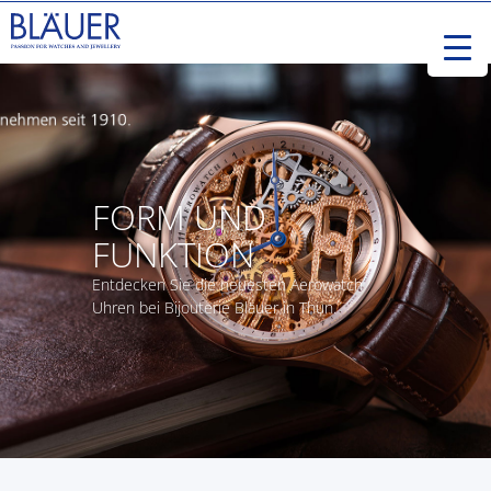
FORM UND
FUNKTION
Entdecken Sie die neuesten Aerowatch
Uhren bei Bijouterie Bläuer in Thun.