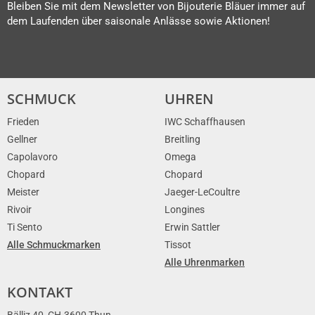
Bleiben Sie mit dem Newsletter von Bijouterie Bläuer immer auf
dem Laufenden über saisonale Anlässe sowie Aktionen!
SCHMUCK
UHREN
Frieden
IWC Schaffhausen
Gellner
Breitling
Capolavoro
Omega
Chopard
Chopard
Meister
Jaeger-LeCoultre
Rivoir
Longines
Ti Sento
Erwin Sattler
Alle Schmuckmarken
Tissot
Alle Uhrenmarken
KONTAKT
Bälliz 40, CH-3600 Thun