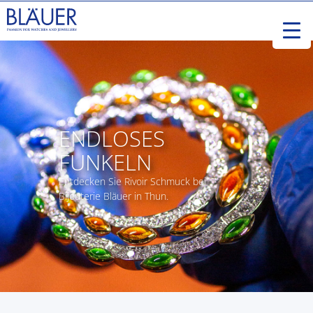
ENDLOSES
FUNKELN
Entdecken Sie Rivoir Schmuck bei
Bijouterie Bläuer in Thun.