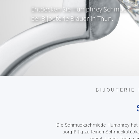
Entdecken Sie Humphrey Schmuck
bei Bijouterie Bläuer in Thun.
BIJOUTERIE
Die Schmuckschmiede Humphrey hat si
sorgfältig zu feinen Schmuckstück
ergibt. Unser Team vo