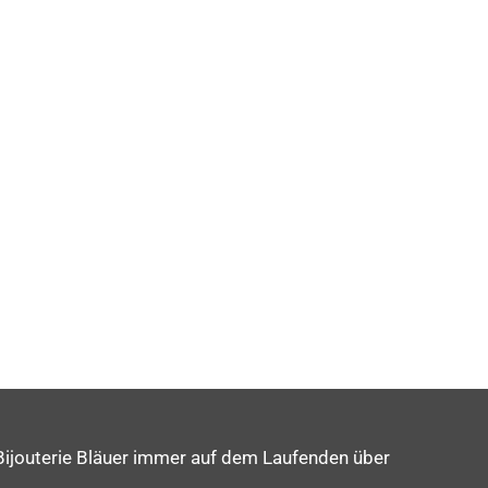
ERVICE
SCHMU
REN
MEH
Bijouterie Bläuer immer auf dem Laufenden über