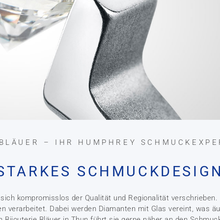
 BLÄUER – IHR HUMPHREY SCHMUCKEXPE
STARKES SCHMUCKDESIG
ch kompromisslos der Qualität und Regionalität verschrieben. 
en verarbeitet. Dabei werden Diamanten mit Glas vereint, was ä
n Bijouterie Bläuer in Thun führt sie gerne näher an den Schmu