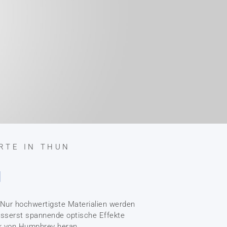
RTE IN THUN
N
Nur hochwertigste Materialien werden
usserst spannende optische Effekte
ck von Humphrey heran.