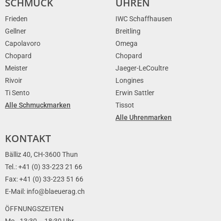
SCHMUCK
UHREN
Frieden
IWC Schaffhausen
Gellner
Breitling
Capolavoro
Omega
Chopard
Chopard
Meister
Jaeger-LeCoultre
Rivoir
Longines
Ti Sento
Erwin Sattler
Alle Schmuckmarken
Tissot
Alle Uhrenmarken
KONTAKT
Bälliz 40, CH-3600 Thun
Tel.: +41 (0) 33-223 21 66
Fax: +41 (0) 33-223 51 66
E-Mail: info@blaeuerag.ch
ÖFFNUNGSZEITEN
Mo., 13:30 – 18:30 Uhr