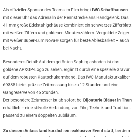
Als offizieller Sponsor des Teams im Film bringt
IWC Schaffhausen
mit dieser Uhr das Adrenalin der Rennstrecke ans Handgelenk. Das
41 mm große Edelstahlgehäuse kombiniert ein schwarzes Zifferblatt
mit weißen Ziffern und goldenen Minutenzählern. Vergoldete Zeiger
mit weißer Super-LumiNova® sorgen für beste Ablesbarkeit – auch
bei Nacht.
Besonderes Detail: Auf dem getönten Saphirglasboden ist das
goldene APXGP-Logo zu sehen, ergänzt durch eine spezielle Gravur
auf dem robusten Kautschukarmband. Das IWC-Manufakturkaliber
69385 bietet präzise Zeitmessung bis zu 12 Stunden und eine
Gangreserve von 46 Stunden.
Der besondere Zeitmesser ist ab sofort bei
Bijouterie Bläuer in Thun
erhältlich – eine stilvolle Verbindung von Film, Technik und Tradition,
passend zu einem doppelten Jubiläum.
Zu diesem Anlass fand kürzlich ein exklusiver Event statt
, bei dem