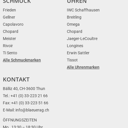
SCHMUCK
UHREN
Frieden
IWC Schaffhausen
Gellner
Breitling
Capolavoro
Omega
Chopard
Chopard
Meister
Jaeger-LeCoultre
Rivoir
Longines
Ti Sento
Erwin Sattler
Alle Schmuckmarken
Tissot
Alle Uhrenmarken
KONTAKT
Bälliz 40, CH-3600 Thun
Tel.: +41 (0) 33-223 21 66
Fax: +41 (0) 33-223 51 66
E-Mail: info@blaeuerag.ch
ÖFFNUNGSZEITEN
Mo., 13:30 – 18:30 Uhr