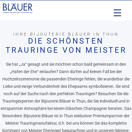
IHRE BIJOUTERIE BLÄUER IN THUN
DIE SCHÖNSTEN
TRAURINGE VON MEISTER
Sie hat „Ja“ gesagt und sie möchten schon bald gemeinsam in den
„Hafen der Ehe“ einlaufen? Dann dürfen auf keinen Fall bei der
Hochzeitszeremonie die passenden Eheringe fehlen, die wunderbar die
Liebe und ewige Verbundenheit des Ehepaares symbolisieren. Sie sind
noch auf der Suche nach den perfekten Trauringen? Besuchen Sie die
Trauringexperten der Bijouterie Bläuer in Thun, die Sie individuell und in
entspannter Atmosphäre bei einem Gläschen Champagner beraten. Das
Besondere: Bijouterie Bläuer ist in Thun exklusiver Premiumpartner der
Meister Trauringmanufaktur, d.h. bei uns können Sie das komplette
Sortiment von Meister Eheringen begutachten und in unserem Meister-