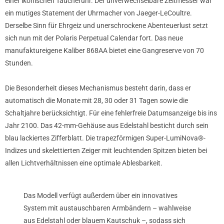
einer ikonischen Taucheruhr. Der unverwechselbare Zeitmesser war
ein mutiges Statement der Uhrmacher von Jaeger-LeCoultre.
Derselbe Sinn für Ehrgeiz und unerschrockene Abenteuerlust setzt
sich nun mit der Polaris Perpetual Calendar fort. Das neue
manufaktureigene Kaliber 868AA bietet eine Gangreserve von 70
Stunden.
Die Besonderheit dieses Mechanismus besteht darin, dass er
automatisch die Monate mit 28, 30 oder 31 Tagen sowie die
Schaltjahre berücksichtigt. Für eine fehlerfreie Datumsanzeige bis ins
Jahr 2100. Das 42-mm-Gehäuse aus Edelstahl besticht durch sein
blau lackiertes Zifferblatt. Die trapezförmigen Super-LumiNova®-
Indizes und skelettierten Zeiger mit leuchtenden Spitzen bieten bei
allen Lichtverhältnissen eine optimale Ablesbarkeit.
Das Modell verfügt außerdem über ein innovatives
System mit austauschbaren Armbändern – wahlweise
aus Edelstahl oder blauem Kautschuk –, sodass sich