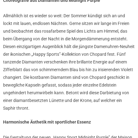
Choreografie aus Diamanten und Midnight Purple
Allmählich ist es wieder so weit: Der Sommer kündigt sich an und
lockt mit lauen, endlosen Nächten. Gerne sitzen wir lange im Freien
und beobachtet das rosafarbene Spiel des Lichts am Himmel, das
beim Übergang von der Nacht in die Morgendämmerung entsteht.
Diesen einzigartigen Augenblick hält die jüngste Damenuhren-Neuheit
der ikonischen „Happy Sports”-Kollektion von Chopard fest. Fünf
tanzende Diamanten verschenken ihre brillante Energie auf einem
Zifferblatt das von schimmerndem Blau bis hin zu irisierenden Violett
changiert. Die kostbaren Diamanten sind von Chopard geschickt in
bewegliche Kapseln gefasst, sodass jeder einzelne Edelstein
ungehindert herumwirbeln kann. Betont wird diese Darbietung von
einer diamantbesetzten Lünette und der Krone, auf welcher ein
Saphir thront.
Harmonische Ästhetik mit sportlicher Essenz
Die Gestaltung der neuen „Happy Sport Midnight Purple” der Maison