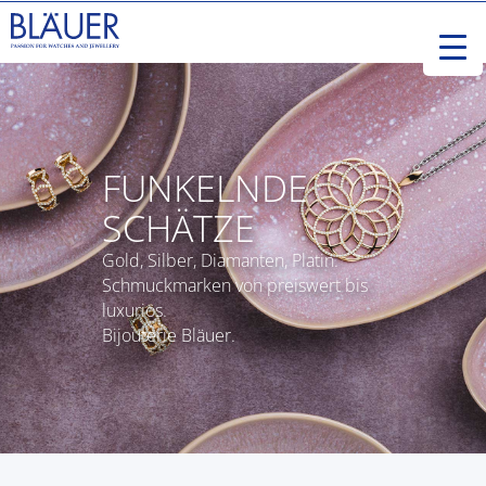
FUNKELNDE
SCHÄTZE
Gold, Silber, Diamanten, Platin.
Schmuckmarken von preiswert bis
luxuriös.
Bijouterie Bläuer.