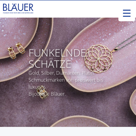
FUNKELNDE
SCHÄTZE
Gold, Silber, Diamanten, Platin.
Schmuckmarken von preiswert bis
luxuriös.
Bijouterie Bläuer.