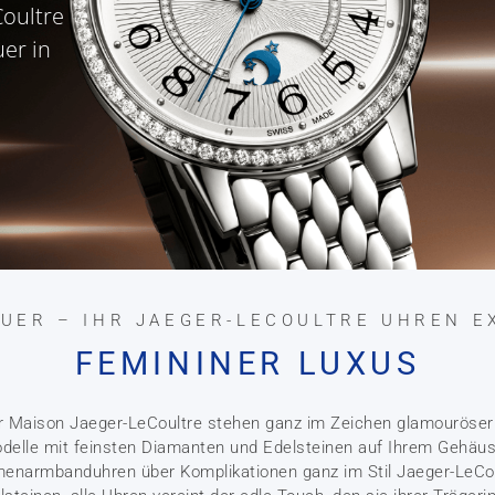
Coultre
er in
ÄUER – IHR JAEGER-LECOULTRE UHREN E
FEMININER LUXUS
 Maison Jaeger-LeCoultre stehen ganz im Zeichen glamouröser
elle mit feinsten Diamanten und Edelsteinen auf Ihrem Gehäuse
narmbanduhren über Komplikationen ganz im Stil Jaeger-LeCoul