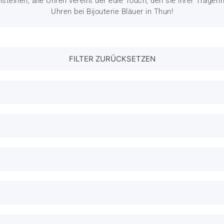
einen, alle Uhren vereint der edle Touch, den sie ihrer Trägerin 
Uhren bei Bijouterie Bläuer in Thun!