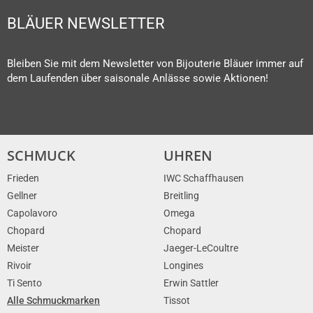
BLÄUER NEWSLETTER
Bleiben Sie mit dem Newsletter von Bijouterie Bläuer immer auf
dem Laufenden über saisonale Anlässe sowie Aktionen!
SCHMUCK
UHREN
Frieden
IWC Schaffhausen
Gellner
Breitling
Capolavoro
Omega
Chopard
Chopard
Meister
Jaeger-LeCoultre
Rivoir
Longines
Ti Sento
Erwin Sattler
Alle Schmuckmarken
Tissot