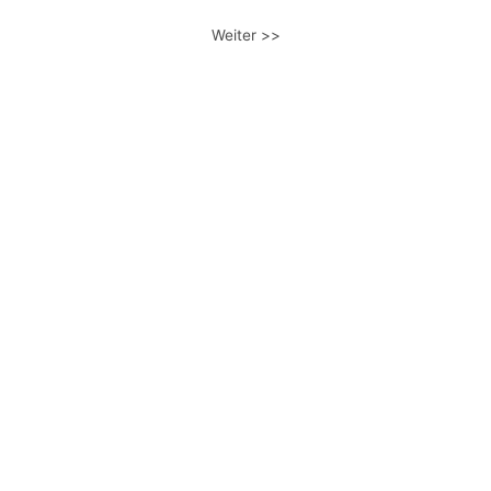
Weiter >>
UHRENSERVICE
MEHR ERFAHREN