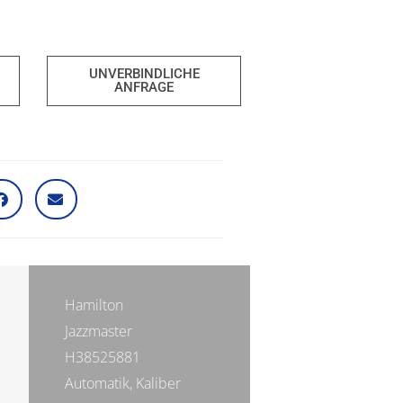
UNVERBINDLICHE
ANFRAGE
Hamilton
Jazzmaster
H38525881
Automatik, Kaliber