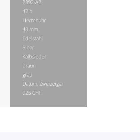
2892-A2
42 h
Herrenuhr
40 mm
Edelstahl
5 bar
Kalbsleder
braun
grau
Datum, Zweizeiger
925 CHF