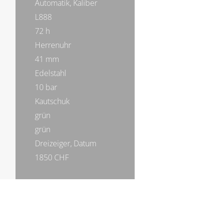
Automatik, Kaliber
L888
72 h
Herrenuhr
41 mm
Edelstahl
10 bar
Kautschuk
grün
grün
Dreizeiger, Datum
1850 CHF