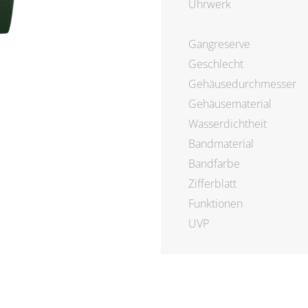
Uhrwerk
Gangreserve
Geschlecht
Gehäusedurchmesser
Gehäusematerial
Wasserdichtheit
Bandmaterial
Bandfarbe
Zifferblatt
Funktionen
UVP