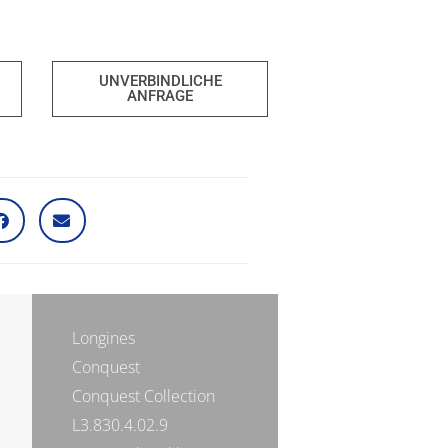
UNVERBINDLICHE
ANFRAGE
Longines
Conquest
Conquest Collection
L3.830.4.02.9