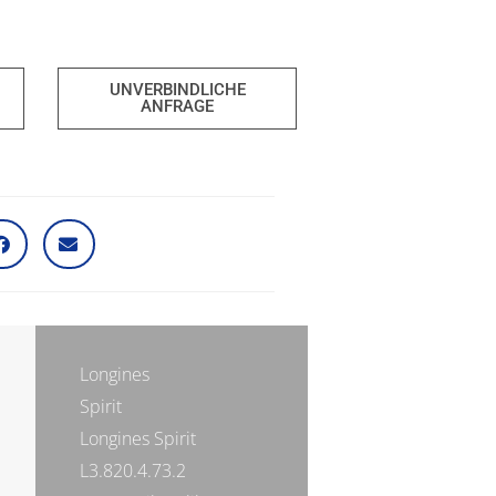
UNVERBINDLICHE
ANFRAGE
Longines
Spirit
Longines Spirit
L3.820.4.73.2