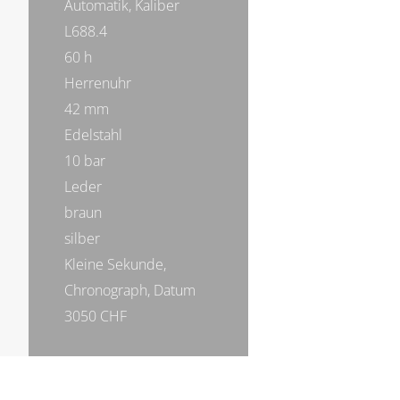
Automatik, Kaliber
L688.4
60 h
Herrenuhr
42 mm
Edelstahl
10 bar
Leder
braun
silber
Kleine Sekunde,
Chronograph, Datum
3050 CHF