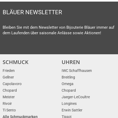
BLÄUER NEWSLETTER
Bleiben Sie mit dem Newsletter von Bijouterie Bläuer immer auf
dem Laufenden über saisonale Anlässe sowie Aktionen!
SCHMUCK
UHREN
Frieden
IWC Schaffhausen
Gellner
Breitling
Capolavoro
Omega
Chopard
Chopard
Meister
Jaeger-LeCoultre
Rivoir
Longines
Ti Sento
Erwin Sattler
Alle Schmuckmarken
Tissot