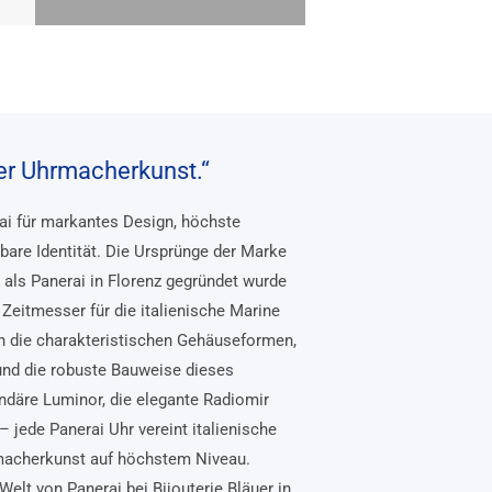
her Uhrmacherkunst.“
rai für markantes Design, höchste
bare Identität. Die Ursprünge der Marke
, als Panerai in Florenz gegründet wurde
Zeitmesser für die italienische Marine
n die charakteristischen Gehäuseformen,
und die robuste Bauweise dieses
ndäre Luminor, die elegante Radiomir
– jede Panerai Uhr vereint italienische
macherkunst auf höchstem Niveau.
Welt von Panerai bei Bijouterie Bläuer in