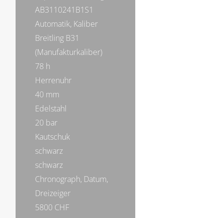
AB3110241B1S1
Automatik, Kaliber
Breitling B31
(Manufakturkaliber)
78 h
Herrenuhr
40 mm
Edelstahl
20 bar
Kautschuk
schwarz
schwarz
Chronograph, Datum,
Dreizeiger
5800 CHF