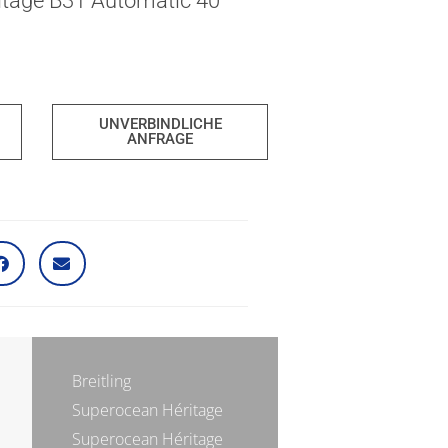
itage B31 Automatic 40
UNVERBINDLICHE
ANFRAGE
Breitling
Superocean Héritage
Superocean Héritage