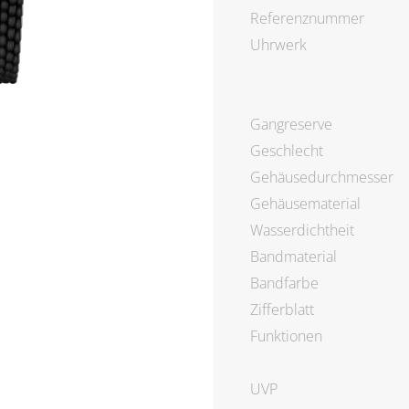
Referenznummer
Uhrwerk
Gangreserve
Geschlecht
Gehäusedurchmesser
Gehäusematerial
Wasserdichtheit
Bandmaterial
Bandfarbe
Zifferblatt
Funktionen
UVP