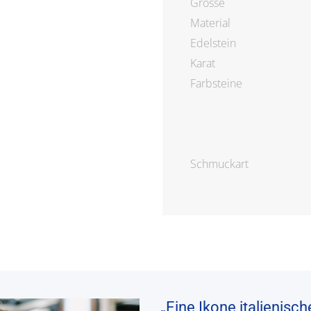
Grösse
Material
Edelstein
Karat
Farbsteine
Schmuckart
„Eine Ikone italienisc