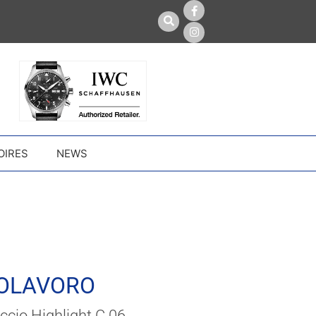
OIRES
NEWS
OLAVORO
iccio Highlight C.06