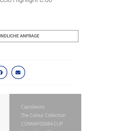
INDLICHE ANFRAGE
Capolavoro
The Colour Collection
CO9AMF00684.CLIP