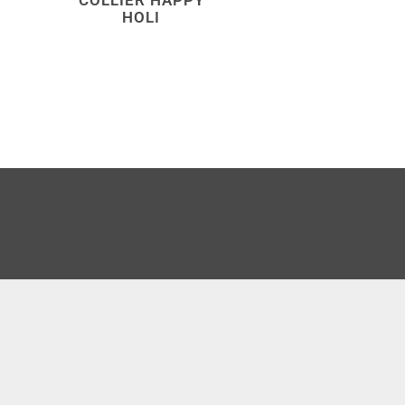
COLLIER HAPPY
COLLIER HA
HOLI
HOLI