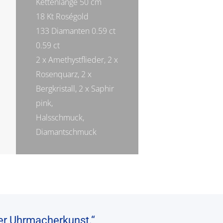
Kettenlänge 50 cm
18 Kt Roségold
133 Diamanten 0.59 ct
0.59 ct
2 x Amethystflieder, 2 x
Rosenquarz, 2 x
Bergkristall, 2 x Saphir
pink,
Halsschmuck,
Diamantschmuck
her Uhrmacherkunst.“