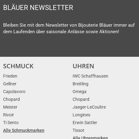
BLÄUER NEWSLETTER
Bleiben Sie mit dem Newsletter von Bijouterie Bläuer immer auf
dem Laufenden über saisonale Anlässe sowie Aktionen!
SCHMUCK
UHREN
Frieden
IWC Schaffhausen
Gellner
Breitling
Capolavoro
Omega
Chopard
Chopard
Meister
Jaeger-LeCoultre
Rivoir
Longines
Ti Sento
Erwin Sattler
Alle Schmuckmarken
Tissot
Alle Uhrenmarken