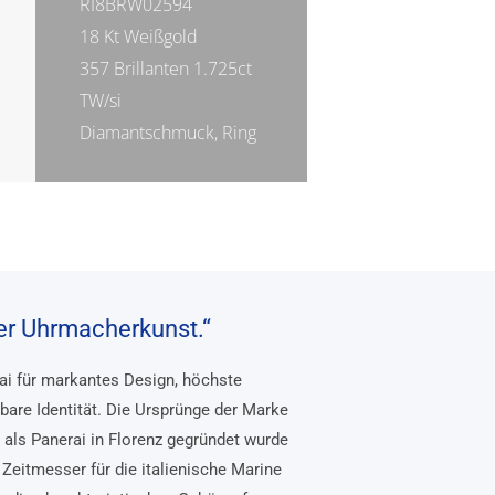
RI8BRW02594
18 Kt Weißgold
357 Brillanten 1.725ct
TW/si
Diamantschmuck, Ring
her Uhrmacherkunst.“
rai für markantes Design, höchste
bare Identität. Die Ursprünge der Marke
, als Panerai in Florenz gegründet wurde
Zeitmesser für die italienische Marine