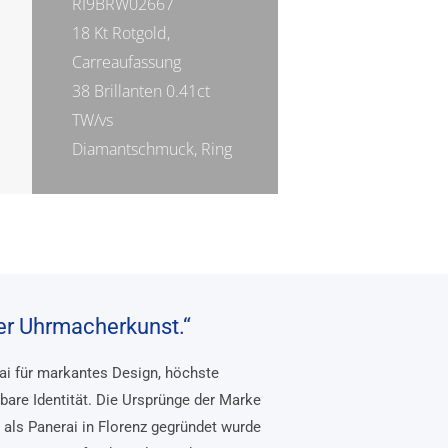
RI9BRW02667
18 Kt Rotgold,
Carreaufassung
38 Brillanten 0.41ct
TW/vs
Diamantschmuck, Ring
her Uhrmacherkunst.“
rai für markantes Design, höchste
bare Identität. Die Ursprünge der Marke
, als Panerai in Florenz gegründet wurde