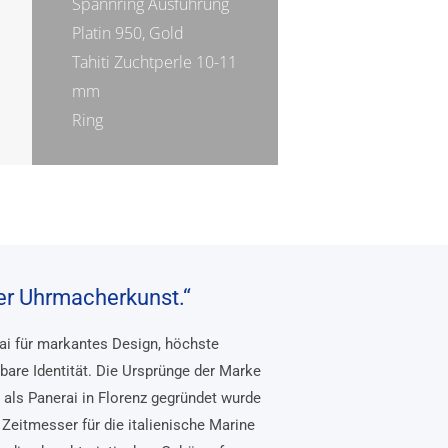
Spannring Ausführung
Platin 950, Gold
Tahiti Zuchtperle 10-11
mm
Ring
her Uhrmacherkunst.“
rai für markantes Design, höchste
bare Identität. Die Ursprünge der Marke
, als Panerai in Florenz gegründet wurde
Zeitmesser für die italienische Marine