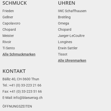
SCHMUCK
UHREN
Frieden
IWC Schaffhausen
Gellner
Breitling
Capolavoro
Omega
Chopard
Chopard
Meister
Jaeger-LeCoultre
Rivoir
Longines
Ti Sento
Erwin Sattler
Alle Schmuckmarken
Tissot
Alle Uhrenmarken
KONTAKT
Bälliz 40, CH-3600 Thun
Tel.: +41 (0) 33-223 21 66
Fax: +41 (0) 33-223 51 66
E-Mail: info@blaeuerag.ch
ÖFFNUNGSZEITEN