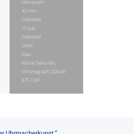
Herrenuhr
42 mm
Edelstahl
10 bar
Edelstahl
Silver
blau
Kleine Sekunde,
Chronograph, Datum
875 CHF
her Uhrmacherkunst.“