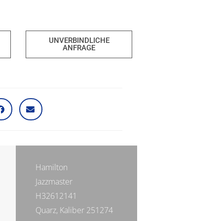
UNVERBINDLICHE
ANFRAGE
Hamilton
Jazzmaster
H32612141
Quarz, Kaliber 251274