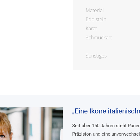
Material
Edelstein
Karat
Schmuckart
Sonstiges
„Eine Ikone italienisc
Seit über 160 Jahren steht Pane
Präzision und eine unverwechsel