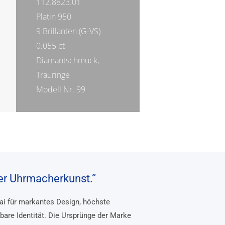
112.8823.01
Platin 950
9 Brillanten (G-VS)
0.055 ct
Diamantschmuck,
Trauringe
Modell Nr. 99
her Uhrmacherkunst.“
rai für markantes Design, höchste
bare Identität. Die Ursprünge der Marke