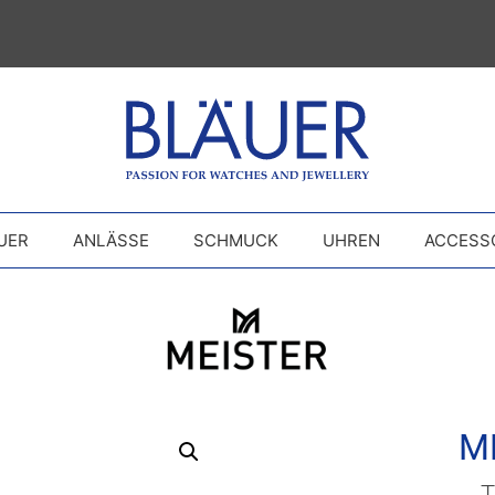
UER
ANLÄSSE
SCHMUCK
UHREN
ACCESS
M
T