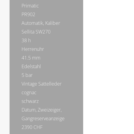
Primatic
PR902
Automatik, Kaliber
Sellita SW270
38 h
Herrenuhr
41.5 mm
Edelstahl
5 bar
Vintage Sattelleder
cognac
schwarz
Datum, Zweizeiger,
Gangreserveanzeige
2390 CHF