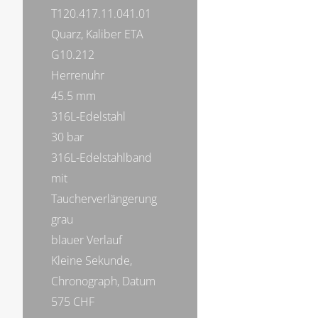
T120.417.11.041.01
Quarz, Kaliber ETA
G10.212
Herrenuhr
45.5 mm
316L-Edelstahl
30 bar
316L-Edelstahlband
mit
Taucherverlängerung
grau
blauer Verlauf
Kleine Sekunde,
Chronograph, Datum
575 CHF