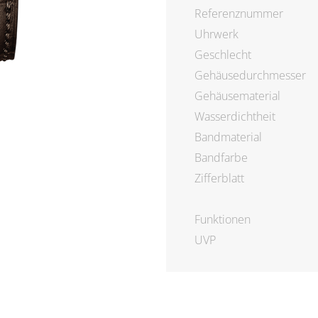
Referenznummer
Uhrwerk
Geschlecht
Gehäusedurchmesser
Gehäusematerial
Wasserdichtheit
Bandmaterial
Bandfarbe
Zifferblatt
Funktionen
UVP