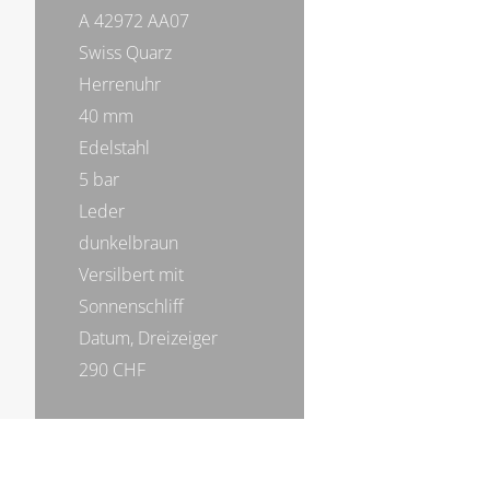
A 42972 AA07
Swiss Quarz
Herrenuhr
40 mm
Edelstahl
5 bar
Leder
dunkelbraun
Versilbert mit
Sonnenschliff
Datum, Dreizeiger
290 CHF