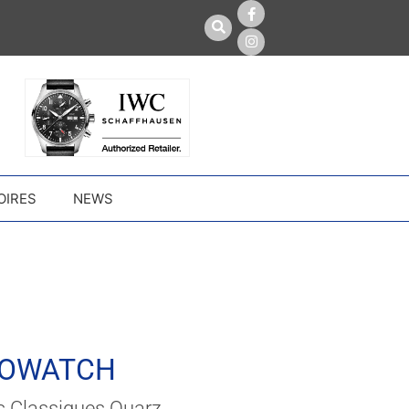
OIRES
NEWS
ROWATCH
s Classiques Quarz