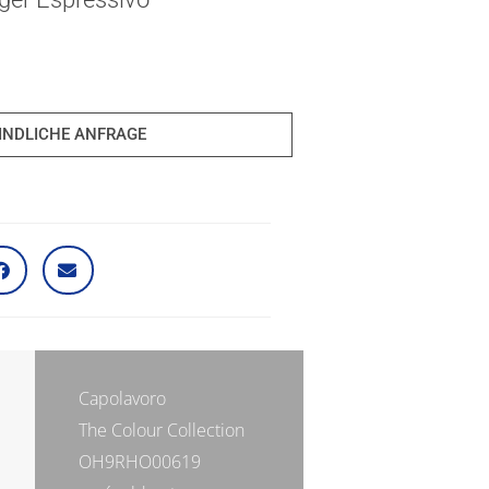
INDLICHE ANFRAGE
Capolavoro
The Colour Collection
OH9RHO00619