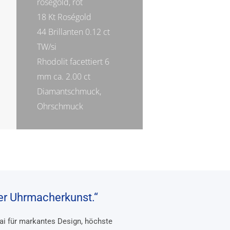
roségold, rot
18 Kt Roségold
44 Brillanten 0.12 ct
TW/si
Rhodolit facettiert 6
mm ca. 2.00 ct
Diamantschmuck,
Ohrschmuck
her Uhrmacherkunst.“
rai für markantes Design, höchste