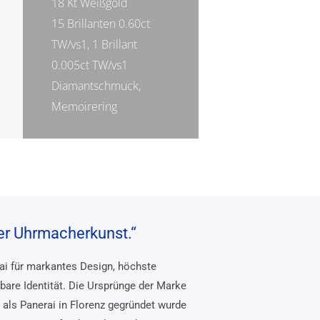
18 Kt Weißgold
15 Brillanten 0.60ct
TW/vs1, 1 Brillant
0.005ct TW/vs1
Diamantschmuck,
Memoirering
her Uhrmacherkunst.“
rai für markantes Design, höchste
bare Identität. Die Ursprünge der Marke
, als Panerai in Florenz gegründet wurde