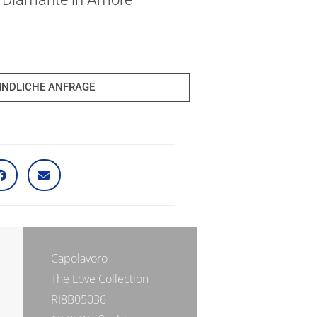
INDLICHE ANFRAGE
Capolavoro
The Love Collection
RI8B05036