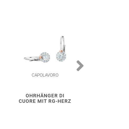
CAPOLAVORO
CAPOLAVOR
OHRHÄNGER DI
RING DI CUOR
CUORE MIT RG-HERZ
SEITL. RG-