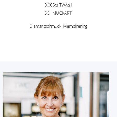
0.005ct TW/vs1
SCHMUCKART
Diamantschmuck, Memoirering