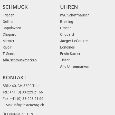
SCHMUCK
UHREN
Frieden
IWC Schaffhausen
Gellner
Breitling
Capolavoro
Omega
Chopard
Chopard
Meister
Jaeger-LeCoultre
Rivoir
Longines
Ti Sento
Erwin Sattler
Alle Schmuckmarken
Tissot
Alle Uhrenmarken
KONTAKT
Bälliz 40, CH-3600 Thun
Tel.: +41 (0) 33-223 21 66
Fax: +41 (0) 33-223 51 66
E-Mail: info@blaeuerag.ch
ÖFFNUNGSZEITEN