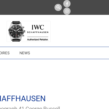
OIRES
NEWS
HAFFHAUSEN
nograph 41 George Russell