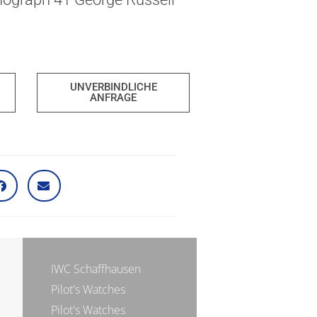
UNVERBINDLICHE
ANFRAGE
IWC Schaffhausen
Pilot's Watches
Pilot's Watches