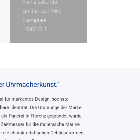
Kleine Sekunde
Limitiert auf 1063
Exemplare
10500 CHF
her Uhrmacherkunst.“
rai für markantes Design, höchste
bare Identität. Die Ursprünge der Marke
, als Panerai in Florenz gegründet wurde
Zeitmesser für die italienische Marine
n die charakteristischen Gehäuseformen,