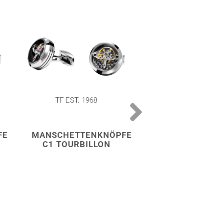
TF EST. 1968
TF EST. 196
FE
MANSCHETTENKNÖPFE
MANSCHETTE
C1 TOURBILLON
C2 TOURBIL