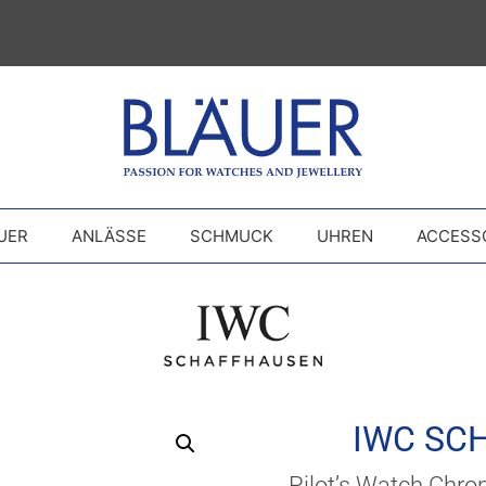
UER
ANLÄSSE
SCHMUCK
UHREN
ACCESS
IWC SC
Pilot’s Watch Chro