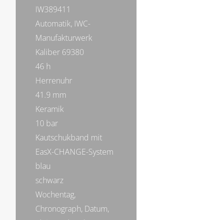
IW389411
Automatik, IWC-
Manufakturwerk
Kaliber 69380
46 h
Herrenuhr
41.9 mm
Keramik
10 bar
Kautschukband mit
EasX-CHANGE-System
blau
schwarz
Wochentag,
Chronograph, Datum,