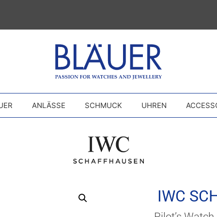
UER
ANLÄSSE
SCHMUCK
UHREN
ACCESS
IWC SC
Pilot’s Watch