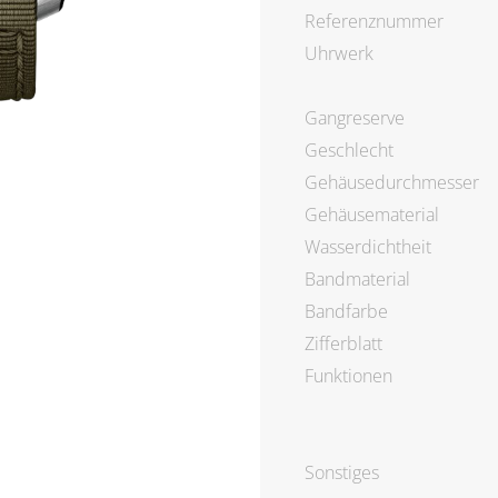
Referenznummer
Uhrwerk
Gangreserve
Geschlecht
Gehäusedurchmesser
Gehäusematerial
Wasserdichtheit
Bandmaterial
Bandfarbe
Zifferblatt
Funktionen
Sonstiges