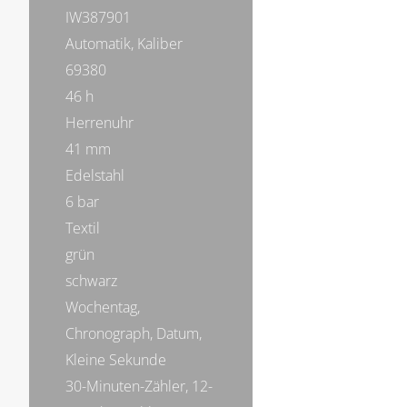
IW387901
Automatik, Kaliber
69380
46 h
Herrenuhr
41 mm
Edelstahl
6 bar
Textil
grün
schwarz
Wochentag,
Chronograph, Datum,
Kleine Sekunde
30-Minuten-Zähler, 12-